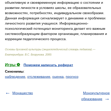
объективную и своевременную информацию о состоянии и
развитии личности в условиях школы, ее образовательных
возможностях, потребностях, индивидуальном своеобразии.
Данная информация сигнализирует о динамике и проблемах
личностного развития учащихся. Информационно-
психологический потенциал мониторинга делает его важным
системообразующим фактором организации, планирования и
коррекции педагогического процесса.
Основы духовной культуры (энциклопедический словарь педагога).—
Екатеринбург
.
В.С. Безрукова
.
2000
.
Игры ⚽
Поможем написать реферат
Синонимы
:
наблюдение
,
отслеживание
,
оценка
,
прогноз
Монашество
Монокультурное
образование